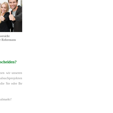
ersicht
r Referenzen
GO
ersicht
r Referenzen
tscheiden?
enen wir unseren
nalsuchprojekten
die Sie oder Ihr
nalmarkt!