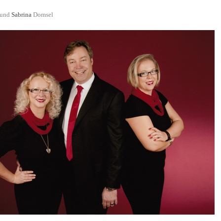
und
Sabrina
Domsel