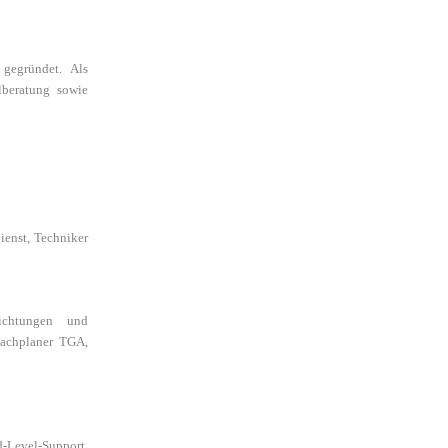
gegründet. Als
lberatung sowie
dienst, Techniker
richtungen und
 Fachplaner TGA,
Level-Support,