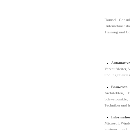
Domsel Consul
Unternehmensbe
Training und Co
Automotive
Verkaufsleiter, 
und Ingenieure 
Bauwesen
Architekten, 
Schwerpunkte, B
Techniker und I
Informatio
Microsoft Windo
System- und N