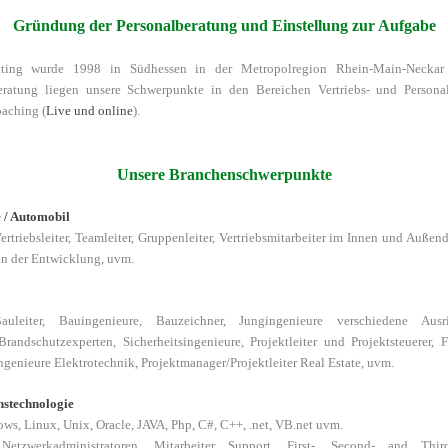
Gründung der Personalberatung und Einstellung zur Aufgabe
ting wurde 1998 in Südhessen in der Metropolregion Rhein-Main-Neckar 
ratung liegen unsere Schwerpunkte in den Bereichen Vertriebs- und Persona
aching (
Live und online
).
Unsere Branchenschwerpunkte
 / Automobil
Vertriebsleiter, Teamleiter, Gruppenleiter, Vertriebsmitarbeiter im Innen und Außen
in der Entwicklung, uvm.
Bauleiter, Bauingenieure, Bauzeichner, Jungingenieure verschiedene Aus
randschutzexperten, Sicherheitsingenieure, Projektleiter und Projektsteuerer,
ngenieure Elektrotechnik, Projektmanager/Projektleiter Real Estate, uvm.
nstechnologie
ws, Linux, Unix, Oracle, JAVA, Php, C#, C++, .net, VB.net uvm.
etzwerkadministratoren, Mitarbeiter Support, First-, Second- and Third-