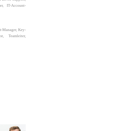
er, IT-Account-
nt-Manager, Key-
st, Teamleiter,