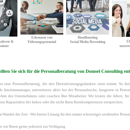
Erkennen von
Headhunting
Üb
Führungspotenzial
Social Media Recruiting
unsere
essment
GO
GO
O
Erkennen von
Headhunting
nalysen &
Üb
Führungspotenzial
Social Media Recruiting
ssment
unsere
lten Sie sich für die Personalberatung von Domsel Consulting en
ns eine Personalberatung, die den Dienstleistungsgedanken ernst nimmt. So di
ls Interimsmanager, unterstützen aktiv bei der Personalsuche, fungieren in Perso
r Arm des Unternehmens oder coachen Ihre Mitarbeiter. Wir leisten die Arbeit, für 
ne Kapazitäten frei haben oder die nicht Ihren Kernkompetenzen entsprechen.
m Wandel der Zeit - Wir bieten Lösung für den immer schwieriger werdenden Perso
n wir Ihnen gerne jederzeit zur Verfügung