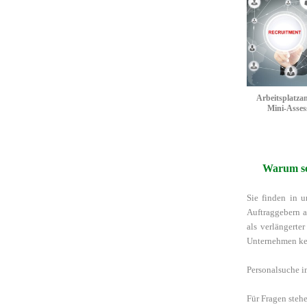
und
Mini - Ass
G
Arbeitsplatza
Mini-Asse
Warum sol
Sie finden in u
Auftraggebern a
als verlängerte
Unternehmen kei
Personalsuche i
Für Fragen stehe