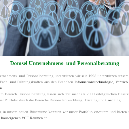
Domsel Unternehmens- und Personalberatung
ernehmens- und Personalberatung unterstützen wir seit 1998 unterstützen unser
Fach- und Führungskräften aus den Branchen
Informationstechnologie
,
Vertrieb
en
.
im Bereich Personalberatung lassen sich mit mehr als 2000 erfolgreichen Besetz
ser Portfolio durch die Bereiche Personalentwicklung,
Training
und
Coaching
.
 in unsere neuen Büroräume konnten wir unser Portfolio erweitern und bieten
n
hauseigenen VCT-Räumen
an.