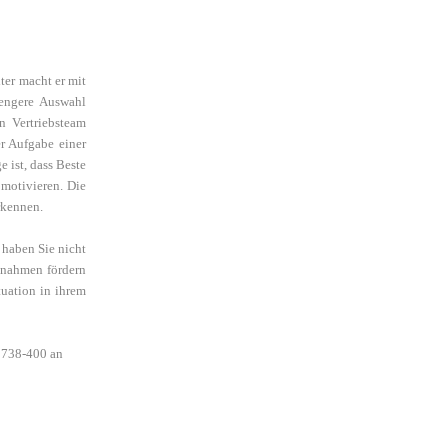
ter macht er mit
 engere Auswahl
n Vertriebsteam
er Aufgabe einer
e ist, dass Beste
 motivieren.
Die
rkennen.
haben Sie nicht
ßnahmen fördern
tuation in ihrem
9738-400 an