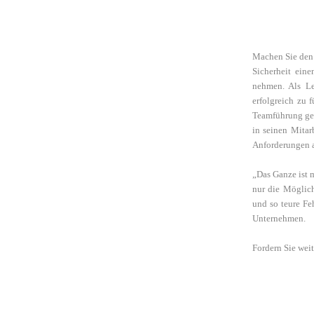
Machen Sie den 
Sicherheit ein
nehmen. Als Lei
erfolgreich zu 
Teamführung geht
in seinen Mitar
Anforderungen a
„Das Ganze ist 
nur die Möglic
und so teure Fe
Unternehmen.
Fordern Sie wei