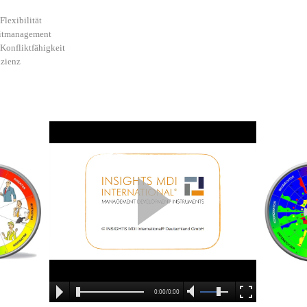
lexibilität
eitmanagement
Konfliktfähigkeit
izienz
0:00/0:00