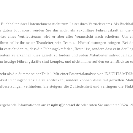
Buchhalter ihres Unternehmens nicht zum Leiter ihres Vertriebsteams. Als Buchhal
en guten Job, sonst würden Sie ihn nicht als zukünftige Führungskraft in die
ter eines Vertriebsteams wird er aber aller Voraussicht nach scheitern. Um ei
führen sollte ihr neuer Teamleiter, sein Team zu Höchstleistungen bringen. Bei d
 es nicht darum, dass die Führungskraft der „Beste“ ist, sondern dass er in der Lag
beitern zu erkennen, dies gezielt zu fördern und jeden Mitarbeiter individuell zu
n heutige Führungskräfte sind komplex und nicht immer auf den ersten Blick zu e
mehr als die Summe seiner Teile“: Mit einer Potenzialanalyse von INSIGHTS MDI
®
hkeit Führungspotenziale zu entdecken, sondern können diese mit gezielten Ma
hlbesetzungen verhindern. Sie steigern die Zufriedenheit und verringern die Fluk
tergehende Informationen an:
insights@domsel.de
oder rufen Sie uns unter 06241-