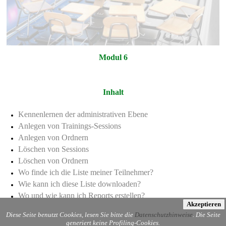
Modul 6
Inhalt
Kennenlernen der administrativen Ebene
Anlegen von Trainings-Sessions
Anlegen von Ordnern
Löschen von Sessions
Löschen von Ordnern
Wo finde ich die Liste meiner Teilnehmer?
Wie kann ich diese Liste downloaden?
Wo und wie kann ich Reports erstellen?
Akzeptieren
Dauer: 1,5 Std.
Diese Seite benutzt Cookies, lesen Sie bitte die
Datenschutzhinweise
. Die Seite
generiert keine Profiling-Cookies.